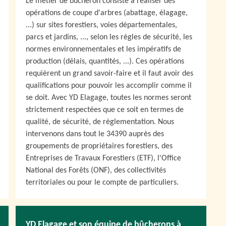
Le métier de bûcheron consiste à réaliser des
opérations de coupe d'arbres (abattage, élagage,
...) sur sites forestiers, voies départementales,
parcs et jardins, ..., selon les règles de sécurité, les
normes environnementales et les impératifs de
production (délais, quantités, ...). Ces opérations
requièrent un grand savoir-faire et il faut avoir des
qualifications pour pouvoir les accomplir comme il
se doit. Avec YD Elagage, toutes les normes seront
strictement respectées que ce soit en termes de
qualité, de sécurité, de règlementation. Nous
intervenons dans tout le 34390 auprès des
groupements de propriétaires forestiers, des
Entreprises de Travaux Forestiers (ETF), l'Office
National des Forêts (ONF), des collectivités
territoriales ou pour le compte de particuliers.
YD Elagage et son équipe de bûcherons à