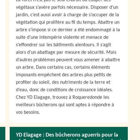
La forêt n’est pas le seul endroit où couper des
végétaux s’avère parfois nécessaire. Disposer d’un
jardin, c’est aussi avoir à charge de s’occuper de la
végétation qui prolifère au fil du temps. Abattre un
arbre s’impose si ce dernier a été endommagé à la
suite d’une intempérie violente et menace de
s’effondrer sur les bâtiments alentours. Il s’agit
alors d’un abattage par mesure de sécurité. Mais
d’autres problèmes peuvent vous amener à abattre
un arbre. Dans certains cas, certains éléments
imposants empêchent des arbres plus petits de
profiter du soleil, des nutriments de la terre et
d’eau, donc de conditions de croissance idéales.
Chez YD Elagage, trouvez à Roqueredonde les
meilleurs bûcherons qui sont aptes à répondre à
vos besoins.
YD Elagage : Des bûcherons aguerris pour la