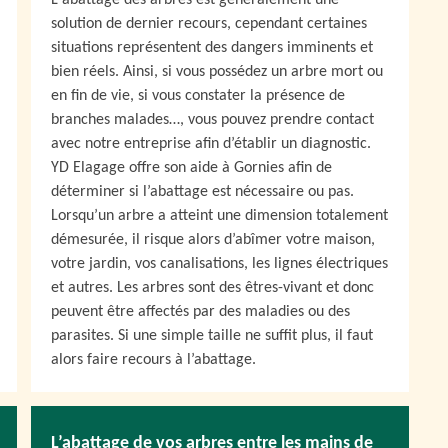
L'abattage des arbres est généralement une
solution de dernier recours, cependant certaines
situations représentent des dangers imminents et
bien réels. Ainsi, si vous possédez un arbre mort ou
en fin de vie, si vous constater la présence de
branches malades…, vous pouvez prendre contact
avec notre entreprise afin d’établir un diagnostic.
YD Elagage offre son aide à Gornies afin de
déterminer si l’abattage est nécessaire ou pas.
Lorsqu’un arbre a atteint une dimension totalement
démesurée, il risque alors d’abîmer votre maison,
votre jardin, vos canalisations, les lignes électriques
et autres. Les arbres sont des êtres-vivant et donc
peuvent être affectés par des maladies ou des
parasites. Si une simple taille ne suffit plus, il faut
alors faire recours à l’abattage.
L’abattage de vos arbres entre les mains de